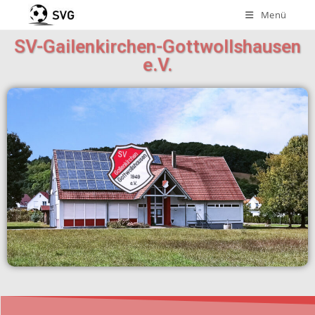
Menü
SV-Gailenkirchen-Gottwollshausen
e.V.